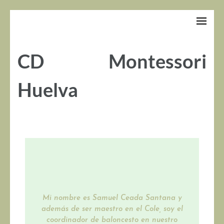
Saltar
al
contenido
(presiona
CD Montessori
la
tecla
Intro)
Huelva
Mi nombre es Samuel Ceada Santana y
además de ser maestro en el Cole, soy el
coordinador de baloncesto en nuestro