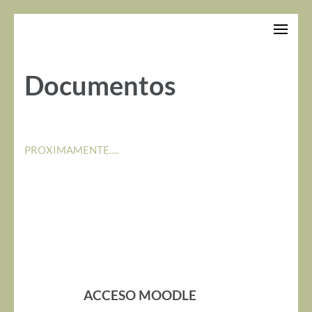
Saltar
al
contenido
(presiona
Documentos
la
tecla
Intro)
PROXIMAMENTE….
ACCESO MOODLE