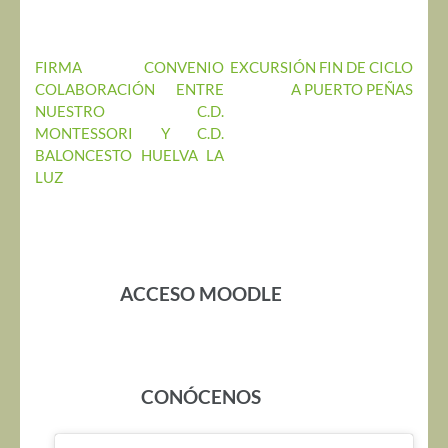
Navegación
FIRMA CONVENIO
EXCURSIÓN FIN DE CICLO
COLABORACIÓN ENTRE
A PUERTO PEÑAS
de
NUESTRO C.D.
entradas
MONTESSORI Y C.D.
BALONCESTO HUELVA LA
LUZ
ACCESO MOODLE
CONÓCENOS