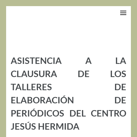
Saltar
al
contenido
(presiona
la
tecla
Intro)
ASISTENCIA A LA
CLAUSURA DE LOS
TALLERES DE
ELABORACIÓN DE
PERIÓDICOS DEL CENTRO
JESÚS HERMIDA